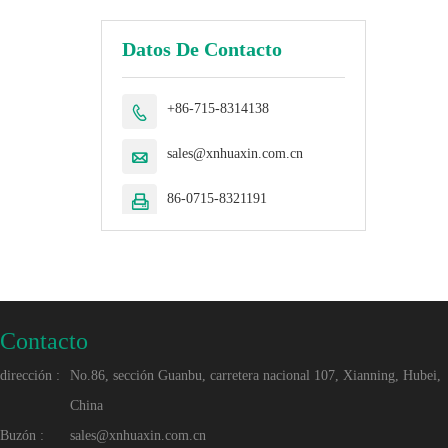
Datos De Contacto
+86-715-8314138

sales@xnhuaxin.com.cn

86-0715-8321191

Contacto
dirección :
No.86, sección Guanbu, carretera nacional 107, Xianning, Hubei,
China
Buzón :
sales@xnhuaxin.com.cn