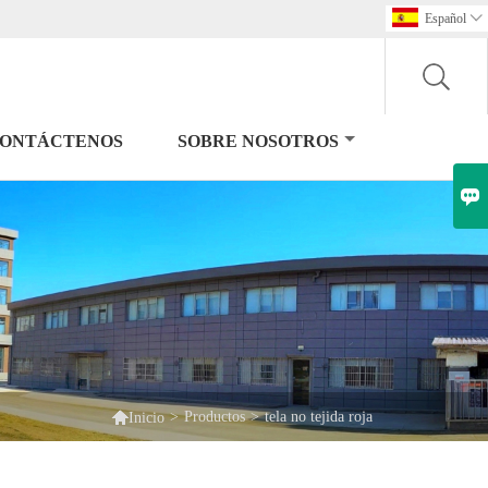
Español

ONTÁCTENOS
SOBRE NOSOTROS


>
Productos
>
tela no tejida roja
Inicio