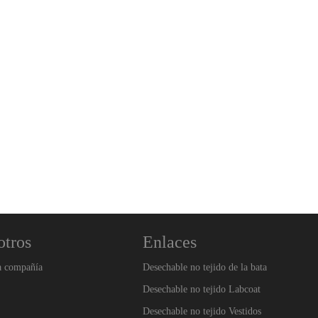
otros
Enlaces
a compañía
Desechable no tejido de la bata
Desechable no tejido Labcoat
Desechable no tejido Vestidos