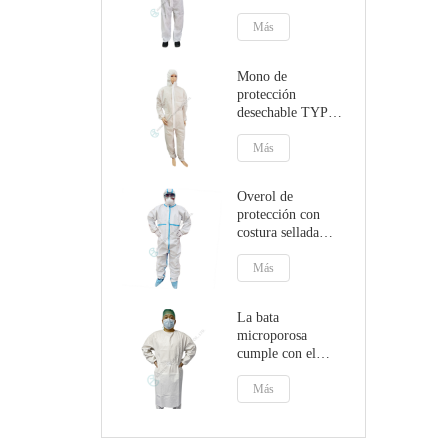
con capucha
Más
Mono de
protección
desechable TYPE5
TYPE6 con
capucha
Más
Overol de
protección con
costura sellada
EN14126
TYPE4B/5B/6B
Más
La bata
microporosa
cumple con el
Reglamento de
Dispositivos
Más
Médicos MDR
(UE) 2017/745