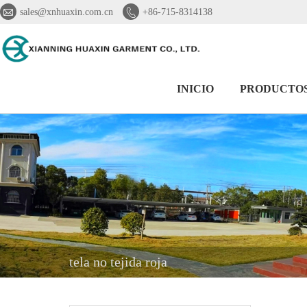


sales@xnhuaxin.com.cn
+86-715-8314138
INICIO
PRODUCTO
tela no tejida roja