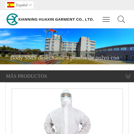
Español

Toggle main m
Body SMS desechable a prueba de polvo con
capucha
MÁS PRODUCTOS