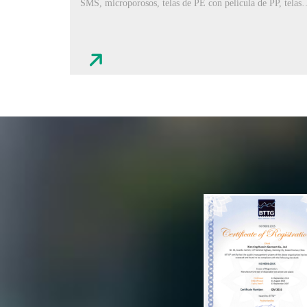
SMS, microporosos, telas de PE con película de PP, telas
fundidas, etc.