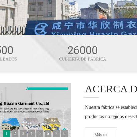
500
26000
LEADOS
CUBIERTA DE FÁBRICA
ACERCA 
Nuestra fábrica se establec
productos no tejidos desech
1
2
3
4
5
6
7
8
Más >>