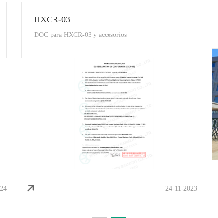
HUAXIN-T
Esta es la declaración de conformidad de la UE para
los accesorios HUAXIN-T y HUAXIN-T
22-11-2025