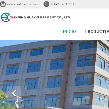


sales@xnhuaxin.com.cn
+86-715-8314138
INICIO
PRODUCTO