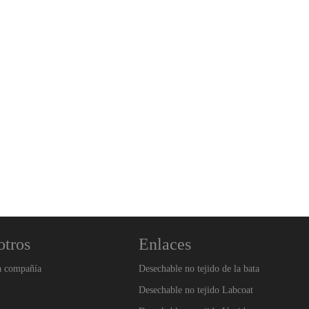
otros
Enlaces
a compañía
Desechable no tejido de la bata
Desechable no tejido Labcoat