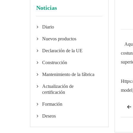
Noticias
Diario

Nuevos productos

Aquí, 
Declaración de la UE

costur
superi
Construcción

Mantenimiento de la fábrica

Https
Actualización de

model
certificación
Formación


Deseos
