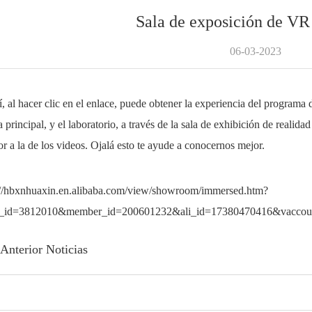
Sala de exposición de VR 
06-03-2023
al hacer clic en el enlace, puede obtener la experiencia del programa de
a principal, y el laboratorio, a través de la sala de exhibición de realida
or a la de los videos. Ojalá esto te ayude a conocernos mejor.
://hbxnhuaxin.en.alibaba.com/view/showroom/immersed.htm?
_id=3812010&member_id=200601232&ali_id=17380470416&vaccount
Anterior Noticias