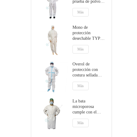
prueba de polvo
con capucha
Más
Mono de
protección
desechable TYPE5
TYPE6 con
capucha
Más
Overol de
protección con
costura sellada
EN14126
TYPE4B/5B/6B
Más
La bata
microporosa
cumple con el
Reglamento de
Dispositivos
Más
Médicos MDR
(UE) 2017/745