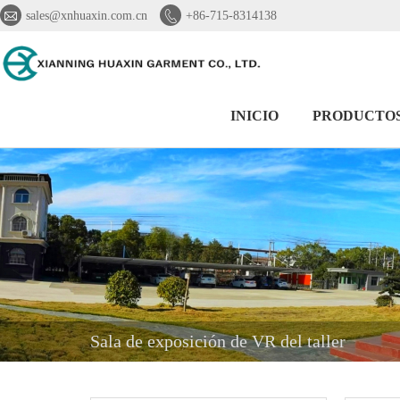


sales@xnhuaxin.com.cn
+86-715-8314138
INICIO
PRODUCTO
Sala de exposición de VR del taller