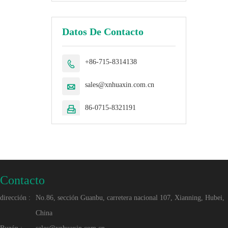
Datos De Contacto
+86-715-8314138

sales@xnhuaxin.com.cn

86-0715-8321191

Contacto
dirección :
No.86, sección Guanbu, carretera nacional 107, Xianning, Hubei,
China