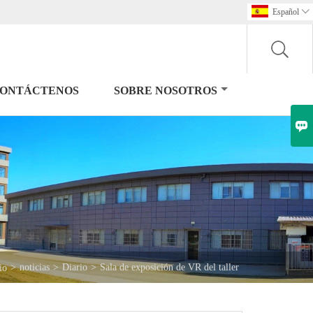
Español

ONTÁCTENOS
SOBRE NOSOTROS

>
noticias
>
Diario
>
Sala de exposición de VR del taller
io