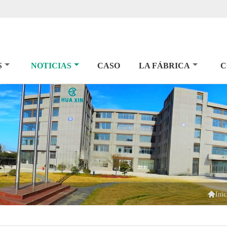
S
NOTICIAS
CASO
LA FÁBRICA
C

Inic