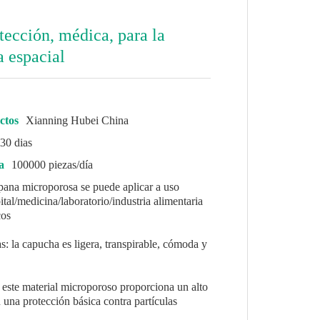
ección, médica, para la
 espacial
ctos
Xianning Hubei China
30 dias
a
100000 piezas/día
pana microporosa se puede aplicar a uso
ital/medicina/laboratorio/industria alimentaria
cos
as: la capucha es ligera, transpirable, cómoda y
a: este material microporoso proporciona un alto
una protección básica contra partículas