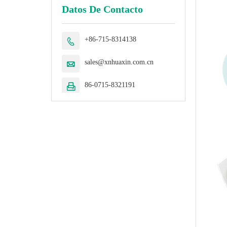
Datos De Contacto
+86-715-8314138

sales@xnhuaxin.com.cn

86-0715-8321191
