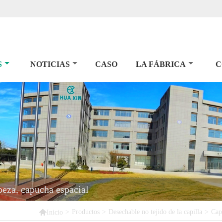
S
NOTICIAS
CASO
LA FÁBRICA
C
beza, capucha espacial

>
Productos
>
Desechable no tejido de la capilla
>
Cap
Inicio