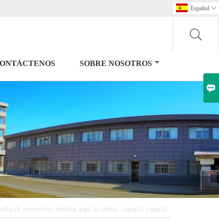
Español

ONTÁCTENOS
SOBRE NOSOTROS

ucha de protección, médica, para la cabeza, capucha espacial