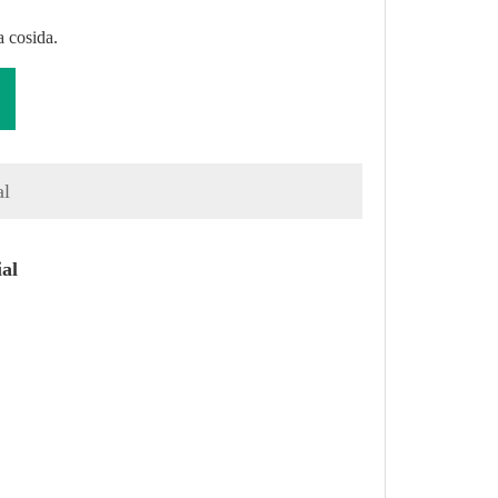
a cosida.
al
ial