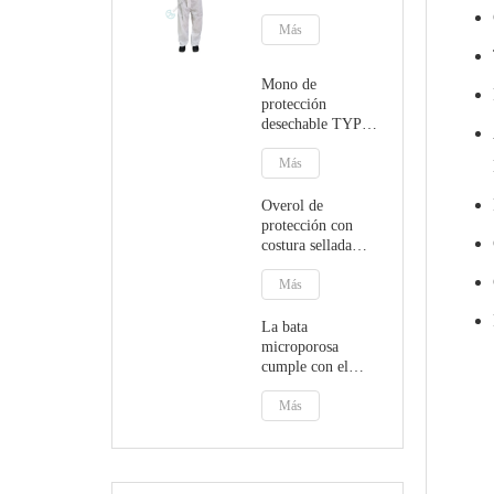
con capucha
Más
Mono de
protección
desechable TYPE5
TYPE6 con
capucha
Más
Overol de
protección con
costura sellada
EN14126
TYPE4B/5B/6B
Más
La bata
microporosa
cumple con el
Reglamento de
Dispositivos
Más
Médicos MDR
(UE) 2017/745