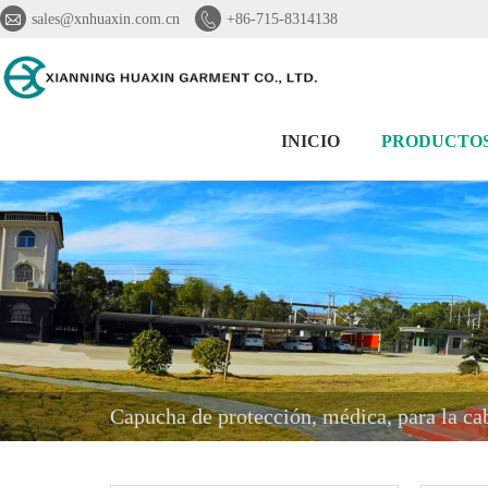


sales@xnhuaxin.com.cn
+86-715-8314138
INICIO
PRODUCTO
Capucha de protección, médica, para la ca